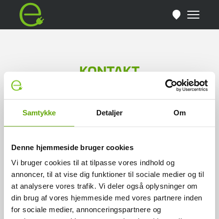
KONTAKT
Det grønne e Hovedkontor
Samtykke
Detaljer
Om
Sintrupvej 12
8220 Brabrand
Denne hjemmeside bruger cookies
Kontakt hovedkontoret her
Vi bruger cookies til at tilpasse vores indhold og
annoncer, til at vise dig funktioner til sociale medier og til
Find e-værksted
at analysere vores trafik. Vi deler også oplysninger om
INFO
din brug af vores hjemmeside med vores partnere inden
for sociale medier, annonceringspartnere og
Find værksted