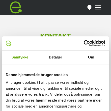
KONTAKT
Det grønne e Hovedkontor
Samtykke
Detaljer
Om
Sintrupvej 12
8220 Brabrand
Denne hjemmeside bruger cookies
Kontakt hovedkontoret her
Vi bruger cookies til at tilpasse vores indhold og
annoncer, til at vise dig funktioner til sociale medier og til
Find e-værksted
at analysere vores trafik. Vi deler også oplysninger om
INFO
din brug af vores hjemmeside med vores partnere inden
for sociale medier, annonceringspartnere og
Find værksted